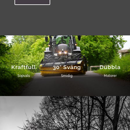
Kraftfull
30° Sväng
Dubbla
Sopvals
Smidig
Motorer