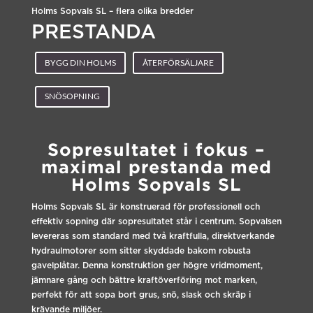
Holms Sopvals SL – flera olika bredder
PRESTANDA
BYGG DIN HOLMS
ÅTERFÖRSÄLJARE
SNÖSOPNING
Sopresultatet i fokus –
maximal prestanda med
Holms Sopvals SL
Holms Sopvals SL är konstruerad för professionell och
effektiv sopning där sopresultatet står i centrum. Sopvalsen
levereras som standard med två kraftfulla, direktverkande
hydraulmotorer som sitter skyddade bakom robusta
gavelplåtar. Denna konstruktion ger högre vridmoment,
jämnare gång och bättre kraftöverföring mot marken,
perfekt för att sopa bort grus, snö, slask och skräp i
krävande miljöer.