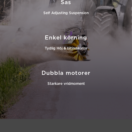
Sas
Self Adjusting Suspension
Enkel körning
Tydlig Höj & tiltindikator
Dubbla motorer
Starkare vridmoment