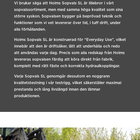
Vi brukar säga att Holms Sopvals SL är lillebror i vårt
sopvalssortiment, men med samma höga kvalitet som sina
större syskon. Sopvalsen bygger på beprövad teknik och
funktioner som vi vet levererar över tid, i tuff drift, under
alla förhållanden.
Holms Sopvals SL är konstruerad för “Everyday Use”, vilket
innebär att den är driftsäker, lätt att underhålla och redo
att användas varje dag. Precis som alla redskap från Holms
levereras sopvalsen färdig att köra direkt från fabrik,
komplett med rätt fäste och korrekta hydraulkopplingar.
Varje Sopvals SL genomgår dessutom en noggrann
kvalitetstestning i vår testrigg, vilket säkerställer maximal
prestanda och lång livslängd innan den lämnar
produktionen.