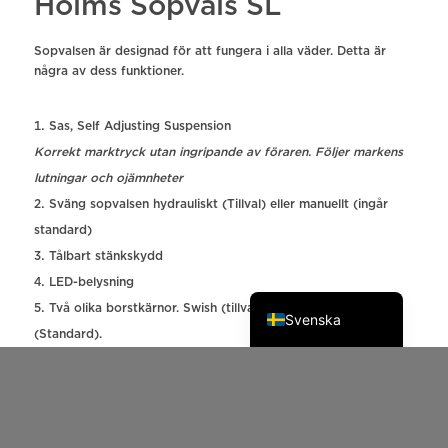
Holms Sopvals SL
Sopvalsen är designad för att fungera i alla väder. Detta är
några av dess funktioner.
Sas, Self Adjusting Suspension
Korrekt marktryck utan ingripande av föraren. Följer markens
lutningar och ojämnheter
Sväng sopvalsen hydrauliskt (Tillval) eller manuellt (ingår
Deutsch
standard)
Norsk bokmål
Tålbart stänkskydd
LED-belysning
English
Två olika borstkärnor. Swish (tillval) eller Beeline Ringborst
Svenska
(Standard).
Redskapet i bild är utrustad med Swish
Två direktverkande hydraulmotorer med högt vridmoment
Parkeringsstöd