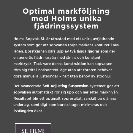
Optimal markföljning
med Holms unika
fjädringssystem
Holms Sopvals SL är utrustad med ett unikt, avfjädrande
system som gör att sopvalsen följer markens konturer i alla
lägen. Borstkärnan bärs upp av två långa fjädrar som ger
en generös fjädringsväg med jämnt och konstant
marktryck. Tack vare denna konstruktion kan sopvalsen
röra sig fritt i horisontellt läge utan att föraren behöver
göra manuella justeringar – helt utan behov av stödhjul.
Det avancerade
Self Adjusting Suspension
-systemet gör att
sopvalsen automatiskt rör sig upp och ner efter marknivån.
Resultatet blir ett optimalt sopresultat, särskilt på ojämna
underlag, samtidigt som borstslitaget minimeras och
livslängden ökar.
SE FILM!