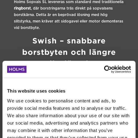
Holms Sopvals SL levereras som standard med traditionella
ringborst
, där borstringarna träs direkt på sopvalsens
borstkärna. Detta är en beprövad lösning med hög
slitstyrka, men kräver att sidogavel eller motor demonteras
vid borstbyte.
Swish – snabbare
borstbyten och längre
livslängd
Denna borstkärna innehåller speciellt formade spår som
kassetterna förs in i. Med detta system behöver du inte
montera av sidogavel/motor utan endast lossa på ett lås
This website uses cookies
för att montera. Den vridna borstkärnan innebär att det
We use cookies to personalise content and ads, to
alltid är borststrån i marken.
provide social media features and to analyse our traffic.
Snabbare borstbyten
We also share information about your use of our site with
Mer individuella strån – längre livslängd
our social media, advertising and analytics partners who
Bättre resultat
may combine it with other information that you’ve
provided to them or that they’ve collected from your use