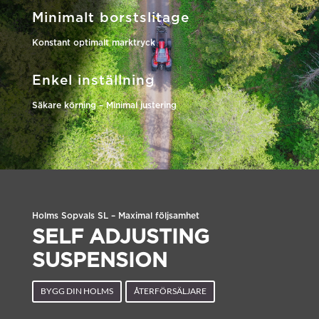
Minimalt borstslitage
Konstant optimalt marktryck
Enkel inställning
Säkare körning – Minimal justering
Holms Sopvals SL – Maximal följsamhet
SELF ADJUSTING
SUSPENSION
BYGG DIN HOLMS
ÅTERFÖRSÄLJARE