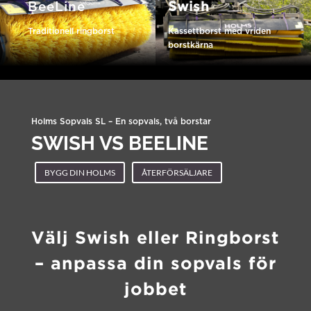
BeeLine
Swish
Traditionell ringborst
Kassettborst med vriden
borstkärna
Holms Sopvals SL – En sopvals, två borstar
SWISH VS BEELINE
BYGG DIN HOLMS
ÅTERFÖRSÄLJARE
Välj Swish eller Ringborst
– anpassa din sopvals för
jobbet