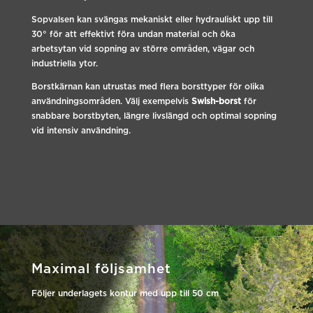
Sopvalsen kan svängas mekaniskt eller hydrauliskt upp till
30° för att effektivt föra undan material och öka
arbetsytan vid sopning av större områden, vägar och
industriella ytor.
Borstkärnan kan utrustas med flera borsttyper för olika
användningsområden. Välj exempelvis
Swish-borst
för
snabbare borstbyten, längre livslängd och optimal sopning
vid intensiv användning.
Maximal följsamhet
Följer underlagets kontur med upp till 50 cm