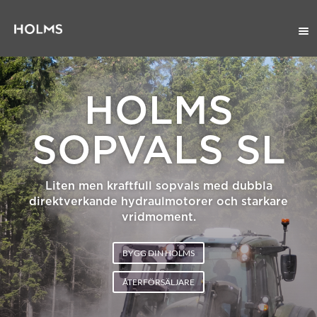
HOLMS
SOPVALS SL
Liten men kraftfull sopvals med dubbla
direktverkande hydraulmotorer och starkare
vridmoment.
BYGG DIN HOLMS
ÅTERFÖRSÄLJARE