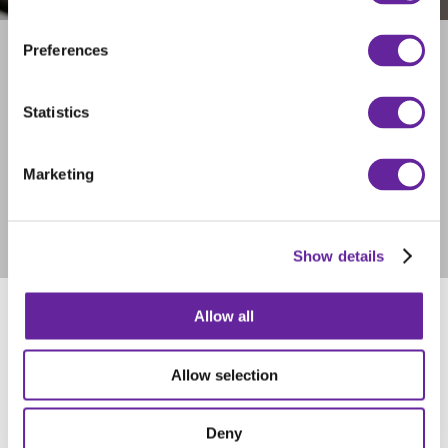
Preferences
13-polig kontakt för säker anslutning
Alla produkter från Holms Attachments som utrustas med
Statistics
radiostyrning kommer med 13-polig kontakt för anslutning.
Mottagarens 13-poliga kontakt följer kraven för ISO 11446-1.
Holms rekommenderar att bärarfordon använder 13-polig
Marketing
kontakt.
Kontakta gärna oss på Holms vid frågor.
Show details
Allow all
Allow selection
Deny