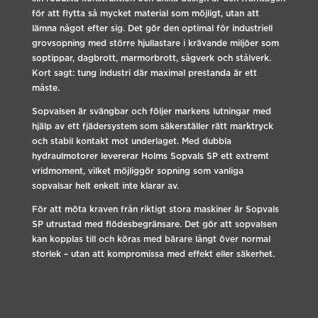
för att flytta så mycket material som möjligt, utan att
lämna något efter sig. Det gör den optimal för industriell
grovsopning med större hjullastare i krävande miljöer som
soptippar, dagbrott, marmorbrott, sågverk och stålverk.
Kort sagt: tung industri där maximal prestanda är ett
måste.
Sopvalsen är svängbar och följer markens lutningar med
hjälp av ett fjädersystem som säkerställer rätt marktryck
och stabil kontakt mot underlaget. Med dubbla
hydraulmotorer levererar Holms Sopvals SP ett extremt
vridmoment, vilket möjliggör sopning som vanliga
sopvalsar helt enkelt inte klarar av.
För att möta kraven från riktigt stora maskiner är Sopvals
SP utrustad med flödesbegränsare. Det gör att sopvalsen
kan kopplas till och köras med bärare långt över normal
storlek – utan att kompromissa med effekt eller säkerhet.