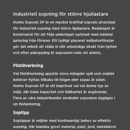
Industriell sopning för större hjullastare
Holms Sopvals SP är en mycket kraftfull sopvals utvecklad
för industriell sopning med större hjullastare. Redskapet är
konstruerat för att följa underlaget optimalt med minimal
justering från föraren. Ett tydligt placerat indikatorfönster
gör det enkelt att ställa in rätt arbetsläge direkt från hytten
och efter påkoppling är sopvalsen redo att arbeta.
Flistillverkning
Vid flistillverkning uppstår stora mängder spill som snabbt
behöver flyttas tillbaka till högen eller sopas åt sidan.
Holms Sopvals SP är ett beprövat val vid denna typ av
miljö, där både kapacitet och hållbarhet är avgörande.
Flera av våra industrikunder använder sopvalsen dagligen i
sin flishantering.
Soptipp
Soptippar är miljöer med kontinuerligt behov av effektiv
sopning. Här blandas grovt material, plast, jord, metallskrot