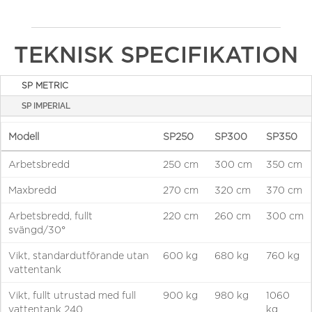
TEKNISK SPECIFIKATION
SP METRIC
SP IMPERIAL
Modell
SP250
SP300
SP350
Arbetsbredd
250 cm
300 cm
350 cm
Maxbredd
270 cm
320 cm
370 cm
Arbetsbredd, fullt
220 cm
260 cm
300 cm
svängd/30°
Vikt, standardutförande utan
600 kg
680 kg
760 kg
vattentank
Vikt, fullt utrustad med full
900 kg
980 kg
1060
vattentank 240
kg