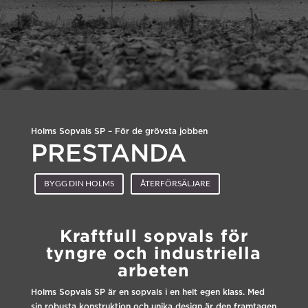
Holms Sopvals SP – För de grövsta jobben
PRESTANDA
BYGG DIN HOLMS
ÅTERFÖRSÄLJARE
Kraftfull sopvals för
tyngre och industriella
arbeten
Holms Sopvals SP är en sopvals i en helt egen klass. Med
sin robusta konstruktion och unika design är den framtagen