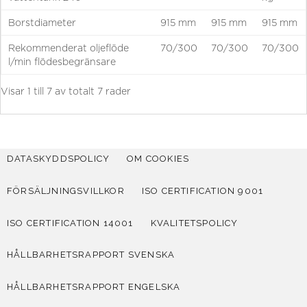
Borstdiameter
915 mm
915 mm
915 mm
Rekommenderat oljeflöde
70/300
70/300
70/300
l/min flödesbegränsare
Visar 1 till 7 av totalt 7 rader
DATASKYDDSPOLICY
OM COOKIES
FÖRSÄLJNINGSVILLKOR
ISO CERTIFICATION 9001
ISO CERTIFICATION 14001
KVALITETSPOLICY
HÅLLBARHETSRAPPORT SVENSKA
HÅLLBARHETSRAPPORT ENGELSKA
Deutsch