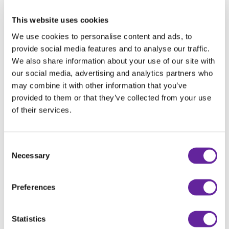
This website uses cookies
We use cookies to personalise content and ads, to
provide social media features and to analyse our traffic.
We also share information about your use of our site with
Holms Attachments AB ´s Spridarskopa SB, har många
our social media, advertising and analytics partners who
fina kvaliteter. En av dessa är möjligheten att sprida ut
may combine it with other information that you’ve
träflis. Därför är denna på väg till Entreprenad Live,
provided to them or that they’ve collected from your use
Ring Knutstorp i Skåne.
of their services.
Där ska den sprida ut all flis på mässområdet.
Holms Attachments AB kommer såklart också finnas
Consent
på plats när mässan börjar den 15 september!
Necessary
Selection
Preferences
Statistics