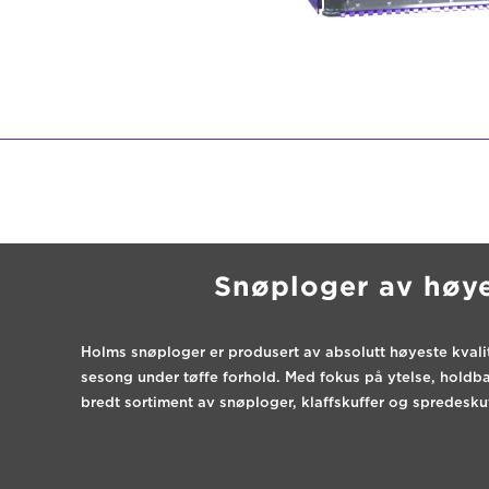
Snøploger av høye
Holms snøploger er produsert av absolutt høyeste kvalit
sesong under tøffe forhold. Med fokus på ytelse, holdba
bredt sortiment av snøploger, klaffskuffer og sprede­sku