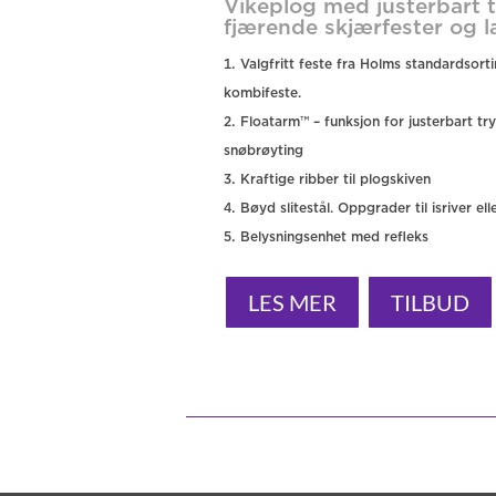
Vikeplog med justerbart 
fjærende skjærfester og la
Valgfritt feste fra Holms standardsor
kombifeste.
Floatarm™ – funksjon for justerbart t
snøbrøyting
Kraftige ribber til plogskiven
Bøyd slitestål. Oppgrader til isriver e
Belysningsenhet med refleks
LES MER
TILBUD