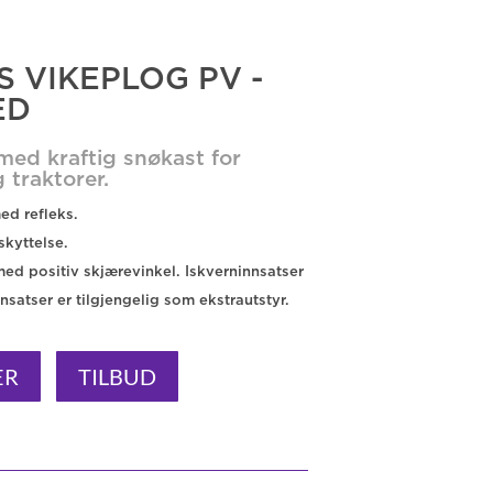
 VIKEPLOG PV -
ED
ed kraftig snøkast for
g traktorer.
ed refleks.
kyttelse.
med positiv skjærevinkel. Iskverninnsatser
nsatser er tilgjengelig som ekstrautstyr.
ER
TILBUD