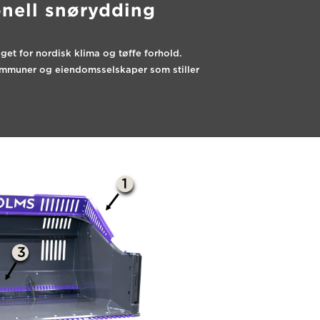
onell snørydding
et for nordisk klima og tøffe forhold.
ommuner og eiendomsselskaper som stiller