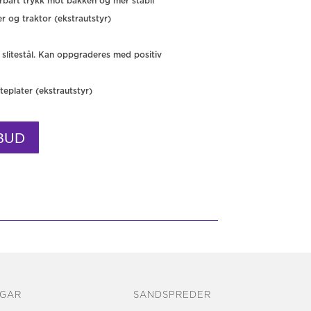
erbart trykk mot bakken og mer stabil
er og traktor (ekstrautstyr)
slitestål. Kan oppgraderes med positiv
tteplater (ekstrautstyr)
LBUD
GAR
SANDSPREDER