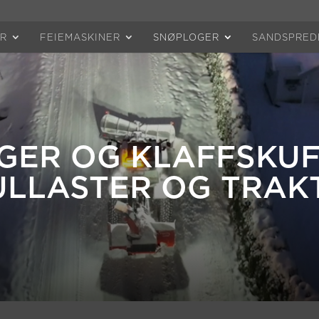
ER
FEIEMASKINER
SNØPLOGER
SANDSPRED
GER OG KLAFFSKUF
ULLASTER OG TRAK