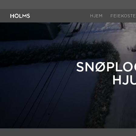
HJEM
FEIEKOST
SNØPLO
HJ