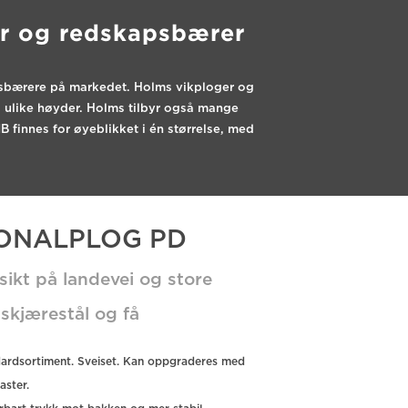
ktor og redskapsbærer
apsbærere på markedet. Holms vikploger og
 to ulike høyder. Holms tilbyr også mange
MB finnes for øyeblikket i én størrelse, med
ONALPLOG PD
ikt på landevei og store
skjærestål og få
ndardsortiment. Sveiset. Kan oppgraderes med
aster.