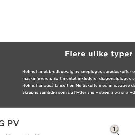
Flere ulike type
Holms har et bredt utvalg av snøploger, sprede­skuffer o
maskinføreren. Sortimentet inkluderer diagonalploger, 
Holms har også lansert en Multiskuffe med innovative de
Skrap is samtidig som du flytter snø – strøing og snør
G PV