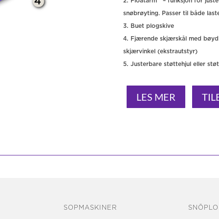
Floatarm™ – funksjon for just
snøbrøyting. Passer til både last
Buet plogskive
Fjærende skjærskål med bøyd 
skjærvinkel (ekstrautstyr)
Justerbare støttehjul eller stø
LES MER
TI
SOPMASKINER
SNÖPLO