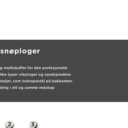
r snøploger
g multiskuffer for den profesjonelle
ulike typer vikploger og sandspredere.
taljer, som isskrapestål på bakkanten.
ydding i ett og samme redskap