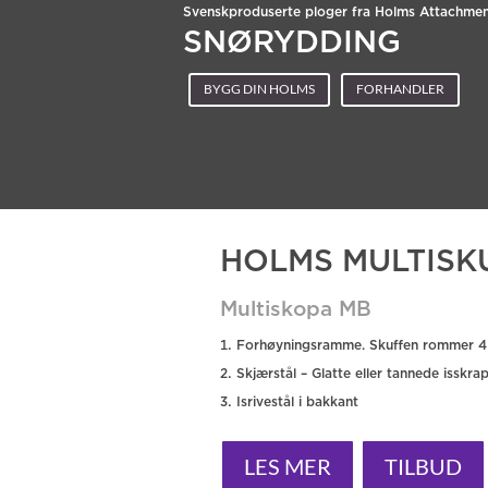
Svenskproduserte ploger fra Holms Attachmen
SNØRYDDING
BYGG DIN HOLMS
FORHANDLER
HOLMS MULTISK
Multiskopa MB
Forhøyningsramme. Skuffen rommer 4
Skjærstål – Glatte eller tannede isskra
Isrivestål i bakkant
LES MER
TILBUD