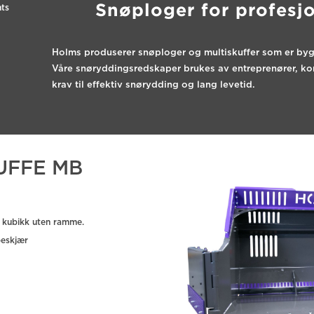
Snøploger for profesj
ts
Holms produserer snøploger og multiskuffer som er bygg
Våre snøryddingsredskaper brukes av entreprenører, k
krav til effektiv snørydding og lang levetid.
UFFE MB
 kubikk uten ramme.
peskjær