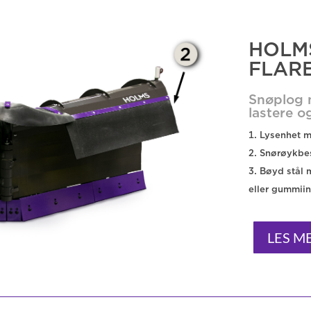
HOLMS
FLAR
Snøplog m
lastere o
Lysenhet m
Snørøykbes
Bøyd stål 
eller gummiin
LES M