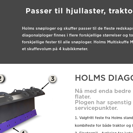
Passer til hjullaster, tra
Holms snøploger og skuffer passer til de fleste redsk
diagonalploger finnes i flere forskjellige størrelser og
forskjellige fester til alle snøploger. Holms Multiskuffe 
et skuffevolum på 4 kubikkmeter.
HOLMS DIAG
Nå med enda bedre s
flater.
Plogen har spenstig 
servicepunkter.
Valgfritt feste fra Holms sta
kombifeste for både traktor og l