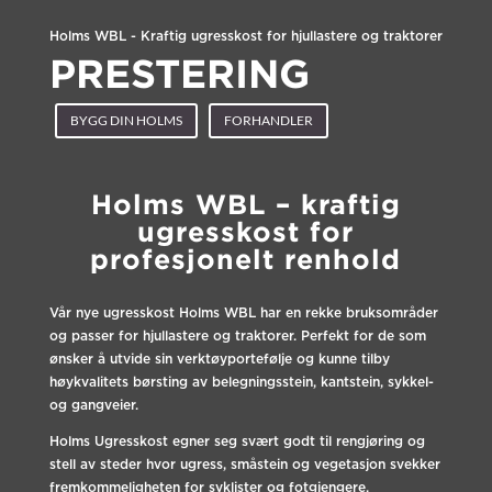
Holms WBL - Kraftig ugresskost for hjullastere og traktorer
PRESTERING
BYGG DIN HOLMS
FORHANDLER
Holms WBL – kraftig
ugresskost for
profesjonelt renhold
Vår nye ugresskost Holms WBL har en rekke bruksområder
og passer for hjullastere og traktorer. Perfekt for de som
ønsker å utvide sin verktøyportefølje og kunne tilby
høykvalitets børsting av belegningsstein, kantstein, sykkel-
og gangveier.
Holms Ugresskost egner seg svært godt til rengjøring og
stell av steder hvor ugress, småstein og vegetasjon svekker
fremkommeligheten for syklister og fotgjengere.