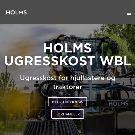
HOLMS
UGRESSKOST WBL
Ugresskost for hjullastere og
traktorer
BYGG DIN HOLMS
FORHANDLER