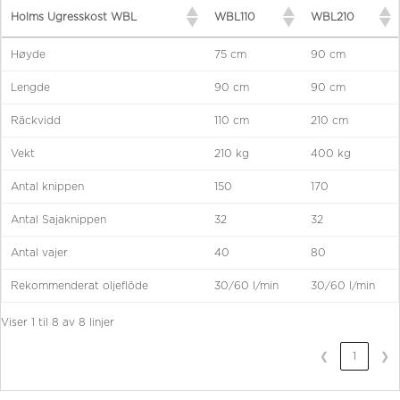
Holms Ugresskost WBL
WBL110
WBL210
Høyde
75 cm
90 cm
Lengde
90 cm
90 cm
Räckvidd
110 cm
210 cm
Vekt
210 kg
400 kg
Antal knippen
150
170
Antal Sajaknippen
32
32
Antal vajer
40
80
Rekommenderat oljeflöde
30/60 l/min
30/60 l/min
Viser 1 til 8 av 8 linjer
❮
❯
1