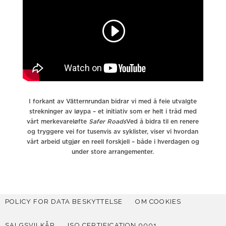
I forkant av Vätternrundan bidrar vi med å feie utvalgte
strekninger av løypa – et initiativ som er helt i tråd med
vårt merkevareløfte
Safer Roads
Ved å bidra til en renere
og tryggere vei for tusenvis av syklister, viser vi hvordan
vårt arbeid utgjør en reell forskjell – både i hverdagen og
under store arrangementer.
POLICY FOR DATA BESKYTTELSE
OM COOKIES
SALGSVILKÅR
ISO CERTIFICATION 9001