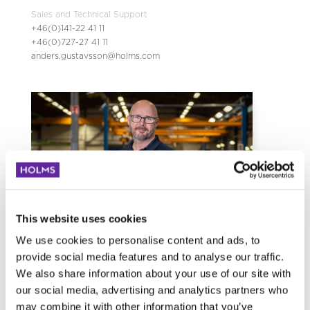
Sales and Technical Support
+46(0)141-22 41 11
+46(0)727-27 41 11
anders.gustavsson@holms.com
This website uses cookies
We use cookies to personalise content and ads, to
provide social media features and to analyse our traffic.
JOAKIM PETTERSSON
We also share information about your use of our site with
Sales and Technical Support
our social media, advertising and analytics partners who
+46(0)141-22 41 34
may combine it with other information that you’ve
+46(0)761-04 74 47