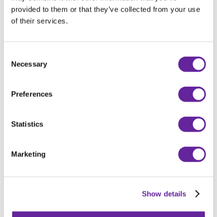
joakim.pettersson@holms.com
provided to them or that they’ve collected from your use
of their services.
Consent
Necessary
Selection
Preferences
Statistics
FREDRIK NILSSON
Marketing
Key Account Manager
+46(0)141-22 41 43
+46(0)706-51 07 35
fredrik.nilsson@holms.com
Show details