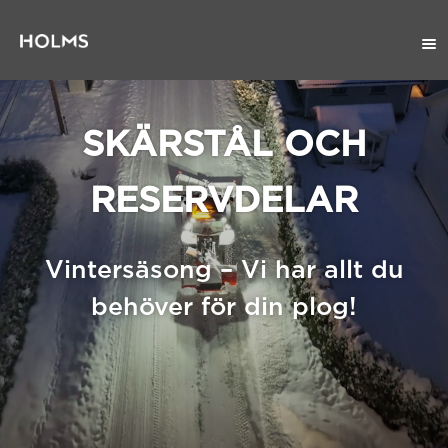
SKÄRSTÅL OCH
RESERVDELAR
Vintersäsong – Vi har allt du
behöver för din plog!