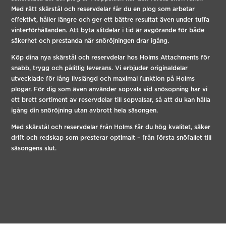
Med rätt skärstål och reservdelar får du en plog som arbetar
effektivt, håller längre och ger ett bättre resultat även under tuffa
vinterförhållanden. Att byta slitdelar i tid är avgörande för både
säkerhet och prestanda när snöröjningen drar igång.
Köp dina nya skärstål och reservdelar hos Holms Attachments för
snabb, trygg och pålitlig leverans. Vi erbjuder originaldelar
utvecklade för lång livslängd och maximal funktion på Holms
plogar. För dig som även använder sopvals vid snösopning har vi
ett brett sortiment av reservdelar till sopvalsar, så att du kan hålla
igång din snöröjning utan avbrott hela säsongen.
Med skärstål och reservdelar från Holms får du hög kvalitet, säker
drift och redskap som presterar optimalt – från första snöfallet till
säsongens slut.